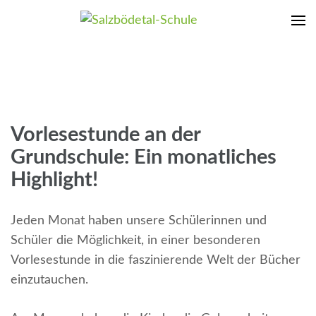
Zum
Inhalt
Salzbödetal-Schule
Hier macht Lernen Spaß
springen
(Enter
drücken)
Vorlesestunde an der
Grundschule: Ein monatliches
Highlight!
Jeden Monat haben unsere Schülerinnen und
Schüler die Möglichkeit, in einer besonderen
Vorlesestunde in die faszinierende Welt der Bücher
einzutauchen.